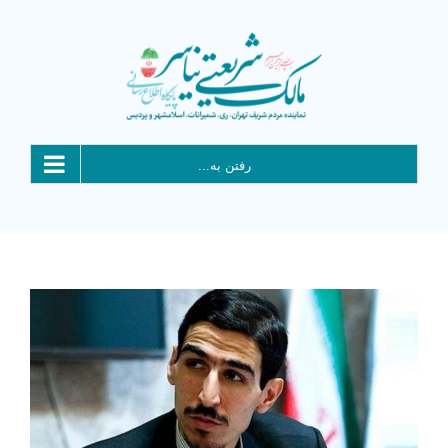
Ski
t
conten
رفتن به...