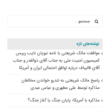
جستجو
برای:
نوشته‌های تازه
موافقت مالک شریعتی با نامه نبویان نایب رییس
کمیسیون امنیت ملی به جناب آقای ذوالقدر و جناب
آقای قالیباف درباره توافق احتمالی ایران و آمریکا
پاسخ مالک شریعتی به تندرو خواندن مخالفان
مذاکره توسط علی مطهری و عباس عبدی
مذاکره با آمریکا؛ پایان جنگ یا آغاز جنگ؟