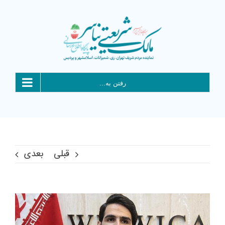
Ski
t
conten
رفتن به...
قبلی
بعدی
View
Larger