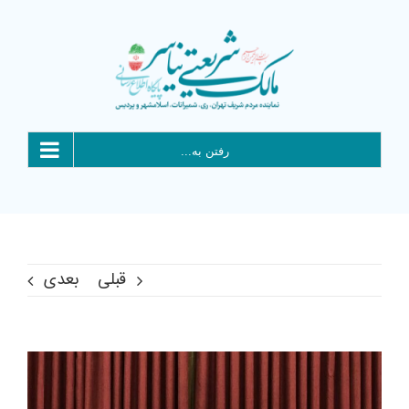
Ski
t
conten
رفتن به...
قبلی
بعدی
View
Larger