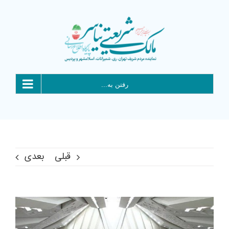
Ski
t
conten
رفتن به...
قبلی
بعدی
View
Larger