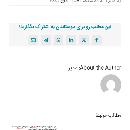
By
مدیر
|
2022/07/24
|
اخبار
|
بدون ديدگاه
این مطلب رو برای دوستانتان به اشتراک بگذارید!
X
Facebook
LinkedIn
WhatsApp
Telegram
پست
الکترونیک
موافقت
مالک
About the Author:
مدیر
شریعتی
با
نامه
نبویان
نایب
رییس
مطالب مرتبط
کمیسیون
امنیت