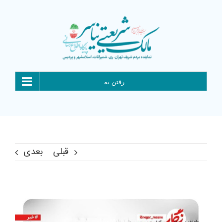
Ski
t
conten
رفتن به...
قبلی
بعدی
View
Larger