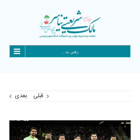
Ski
t
conten
رفتن به...
قبلی
بعدی
View
Larger