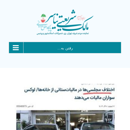
Ski
t
conten
رفتن به...