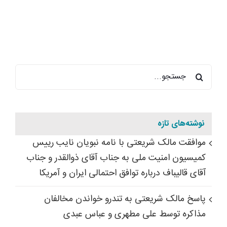
جستجو
برای:
نوشته‌های تازه
موافقت مالک شریعتی با نامه نبویان نایب رییس
کمیسیون امنیت ملی به جناب آقای ذوالقدر و جناب
آقای قالیباف درباره توافق احتمالی ایران و آمریکا
پاسخ مالک شریعتی به تندرو خواندن مخالفان
مذاکره توسط علی مطهری و عباس عبدی