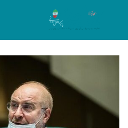
Ski
t
conten