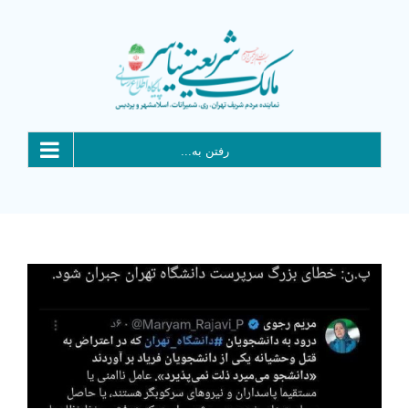
Ski
t
conten
رفتن به...