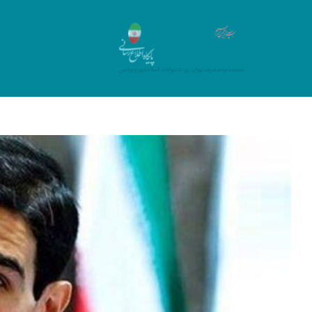
Ski
t
conten