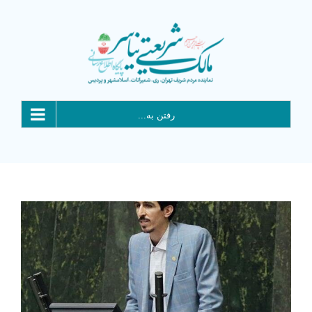
Ski
t
conten
رفتن به...