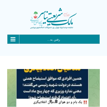
Ski
t
conten
رفتن به...