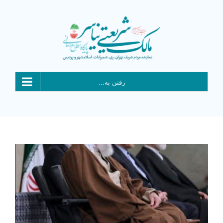
Ski
t
conten
رفتن به...