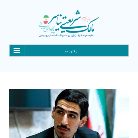
Ski
t
conten
رفتن به...