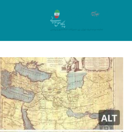
Ski
t
conten