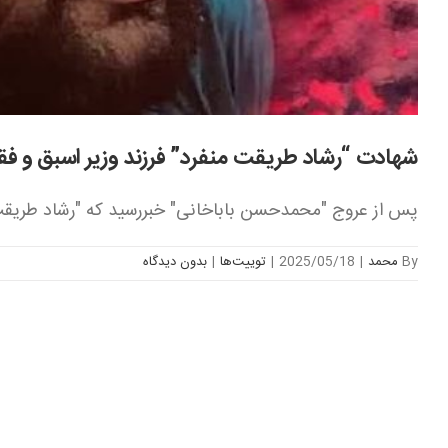
شهادت “رشاد طریقت منفرد” فرزند وزیر اسبق و ف
پس از عروج "محمدحسن باباخانی" خبررسید که "رشاد طریقت م
By
محمد
|
2025/05/18
|
توییت‌ها
|
بدون ديدگاه