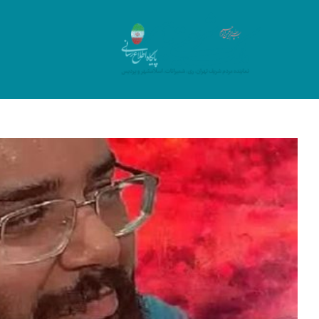
Ski
t
conten