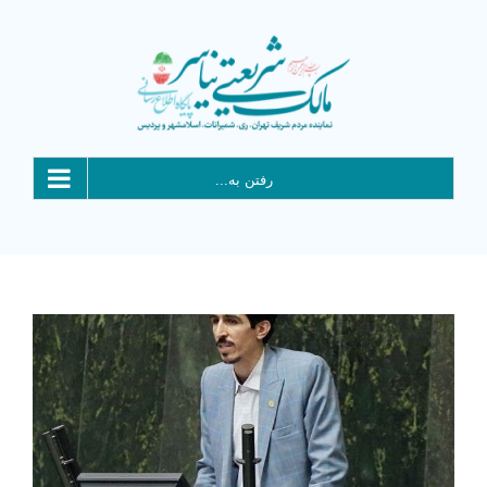
Ski
t
conten
رفتن به...