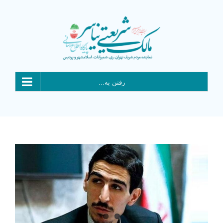
Ski
t
conten
رفتن به...