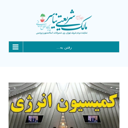
Ski
t
conten
رفتن به...