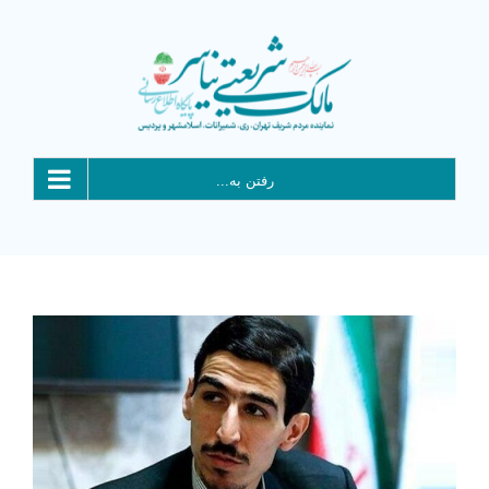
Ski
t
conten
رفتن به...