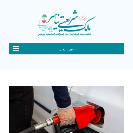
Ski
t
conten
رفتن به...