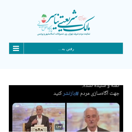
Ski
t
conten
رفتن به...