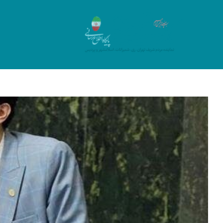
Ski
t
conten