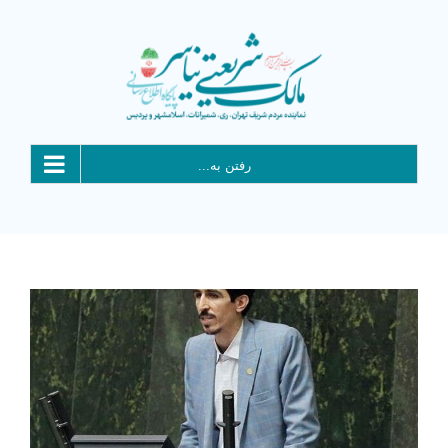
Ski
t
conten
رفتن به...