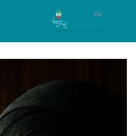
Ski
t
conten