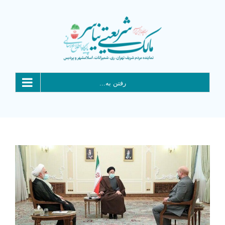
Ski
t
conten
رفتن به...