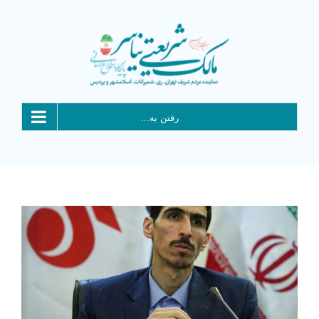
Ski
t
conten
رفتن به...