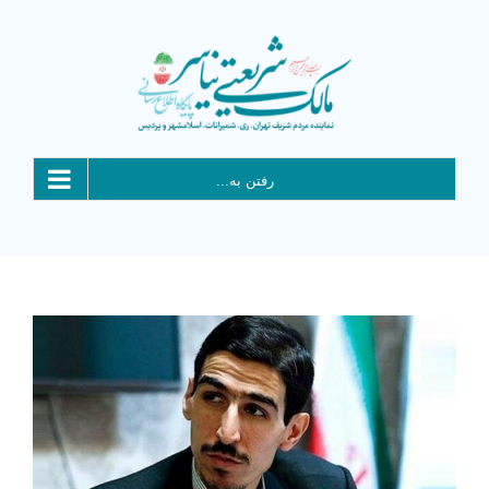
Ski
t
conten
رفتن به...